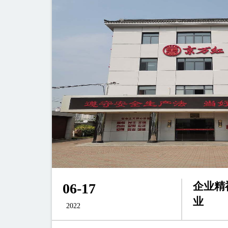
企业精
06-17
业
2022