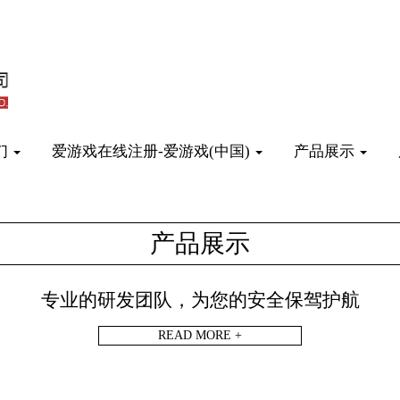
们
爱游戏在线注册-爱游戏(中国)
产品展示
产品展示
专业的研发团队，为您的安全保驾护航
READ MORE +