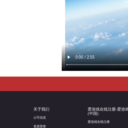
关于我们
爱游戏在线注册-爱游
(中国)
公司信息
爱游戏在线注册
资质荣誉