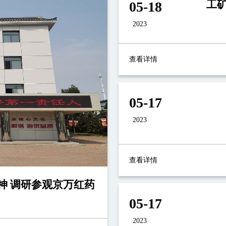
工
05-18
爱游
2023
线注
查看详情
05-17
2023
查看详情
神 调研参观京万红药
05-17
2023